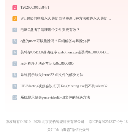
2
T202606301058471
3
Win10如何彻底永久关闭自动更新 5种方法教你永久关闭win10自动更新
4
电脑C盘满了清理哪个文件夹更有效？
5
c盘的users可以删除吗？详细解答与风险分析
6
英特尔USB3.0驱动程序 iusb3mon.exe错误码0xc0000043处理办法
7
应用程序无法正常启动0xc0000005
8
系统提示缺失kernel32.dll文件的解决方法
9
UBIMeeting视频会议 打开TangMeeting.exe找不到ssleay32.dll怎么办
10
系统提示缺失parsevideolib.dll文件的解决方法
版权所有© 2010 - 2026 北京灵豹智能科技有限公司
京ICP备2025133740号-18
关注“金山毒霸”微信公众号