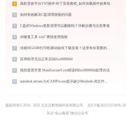
3
疯歌音效平台VST插件/补丁安装教程_如何加载插件效果包
4
如何有效解决C盘清理很慢的问题
5
C盘的Windows更新清理可以删除吗？详解步骤与注意事项
6
dll修复工具 win7 离线使用指南
7
佳能MG6380打印机驱动如何下载安装？这里有你需要的所有信息
8
应用程序无法正常启动0xc000000d
9
税控发票开票 MainExecuteS.exe错误码0xc000000d处理办法
10
autodesk artcam ArtCAMPro.exe提示缺少libsdxole.dll文件的解决办法
版权所有© 2010 - 2026 北京灵豹智能科技有限公司
京ICP备2025133740号-18
关注“金山毒霸”微信公众号