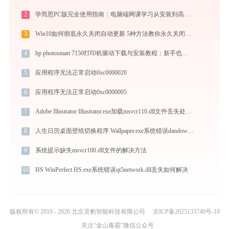
2
学而思PC版完全使用指南：电脑端网课学习从安装到高效上课（2026最新）
3
Win10如何彻底永久关闭自动更新 5种方法教你永久关闭win10自动更新
4
hp photosmart 7150打印机驱动下载与安装教程：新手也能轻松搞定
5
应用程序无法正常启动0xc0000020
6
应用程序无法正常启动0xc0000005
7
Adobe Illustrator Illustrator.exe加载msvcr110.dll文件丢失处理办法
8
人生日历桌面壁纸切换程序 Wallpaper.exe系统错误dandownloader.dll丢失如何解决
9
系统提示缺失msvcr100.dll文件的解决方法
10
HS WinPerfect HS.exe系统错误qt5network.dll丢失如何解决
版权所有© 2010 - 2026 北京灵豹智能科技有限公司
京ICP备2025133740号-18
关注“金山毒霸”微信公众号