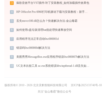
3
疯歌音效平台VST插件/补丁安装教程_如何加载插件效果包
4
HP OfficeJet Pro 6960打印机驱动下载与安装教程：新手也能轻松搞定
5
丢失msvcr100.dll怎么办？快速解决办法-金山毒霸
6
如何使用c盘垃圾清理bat批处理快速释放空间
7
应用程序无法正常启动0xc000001d
8
错误码0xc000000d解决方法
9
美图秀秀MessageBox.exe应用程序错误0xc000007b解决方法
10
UC文本比较工具 uc.exe系统错误libwinpthread-1.dll丢失如何解决
版权所有© 2010 - 2026 北京灵豹智能科技有限公司
京ICP备2025133740号-18
关注“金山毒霸”微信公众号