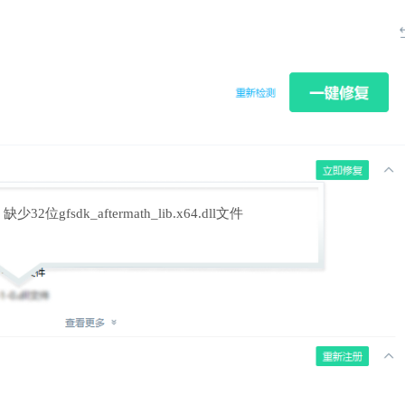
缺少32位gfsdk_aftermath_lib.x64.dll文件