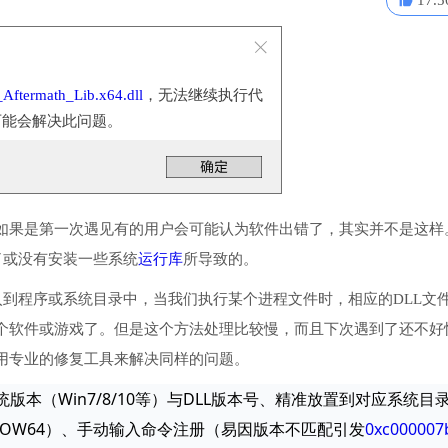
17.5
ftermath_Lib.x64.dll
，无法继续执行代
可能会解决此问题。
如果是第一次遇见有的用户会可能认为软件出错了，其实并不是这样
ll丢失了或没有安装一些系统
运行库
所导致的。
dll文件把它放入到程序或系统目录中，当我们执行某个进程文件时，相应的DLL文
个软件或游戏了。但是这个方法处理比较慢，而且下次遇到了还不好
用专业的修复工具来解决同样的问题。
统版本（Win7/8/10等）与DLL版本号、精准放置到对应系统目
ows\SysWOW64）、手动输入命令注册（易因版本不匹配引发
0xc000007