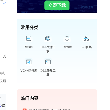
6k
立即下载
常用分类
Msxml
Directx
DLL文件下
.net合集
载
。其
VC++运行库
DLL修复工
件就
具
快速
录
热门内容
b
错