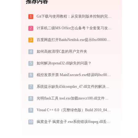
推荐内容
1
Git下载与使用教程：从安装到版本控制的完整指南
2
计算机二级MS Office怎么备考？全套复习攻略+免费刷题工具推荐
3
百度网盘打开BaiduNetdisk.exe提示0xc000007b错误码怎么办
4
如何高效清理C盘的用户文件夹
5
如何解决openal32.dll缺失的问题？
6
税控发票开票 MainExecuteS.exe错误码0xc000000d处理办法
7
系统提示缺失d3dcompiler_47.dll文件的解决方法
8
光明flash工具 tool.exe加载msvcr100.dll文件丢失处理办法
9
Visual C++ 6.0（完整绿色版）Build 2010_04_03 1.exe加载libprotobuf.dll文件丢失处理办法
10
疯窝盒子 疯窝盒子.exe系统错误ffmpeg.dll丢失如何解决