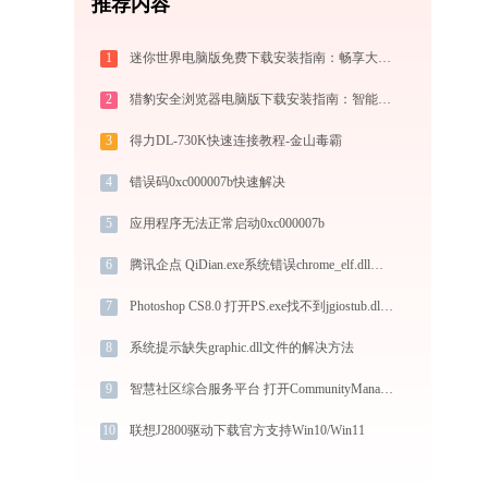
推荐内容
1
迷你世界电脑版免费下载安装指南：畅享大屏沙盒创造与联机乐趣
2
猎豹安全浏览器电脑版下载安装指南：智能极速双核，畅享安全无弹窗上网体验
3
得力DL-730K快速连接教程-金山毒霸
4
错误码0xc000007b快速解决
5
应用程序无法正常启动0xc000007b
6
腾讯企点 QiDian.exe系统错误chrome_elf.dll丢失如何解决
7
Photoshop CS8.0 打开PS.exe找不到jgiostub.dll怎么办
8
系统提示缺失graphic.dll文件的解决方法
9
智慧社区综合服务平台 打开CommunityManager.exe找不到qt5network.dll怎么办
10
联想J2800驱动下载官方支持Win10/Win11