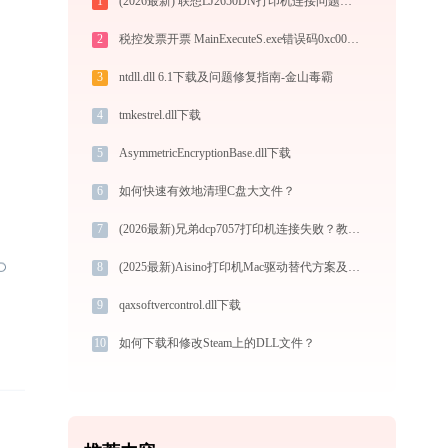
1
(2026最新) 联想LJ2650DN打印机连接问题如何解决？-金山毒霸
2
税控发票开票 MainExecuteS.exe错误码0xc000000d处理办法
3
ntdll.dll 6.1下载及问题修复指南-金山毒霸
4
tmkestrel.dll下载
5
AsymmetricEncryptionBase.dll下载
6
如何快速有效地清理C盘大文件？
7
(2026最新)兄弟dcp7057打印机连接失败？教你快速解决 - 金山毒霸
8
(2025最新)Aisino打印机Mac驱动替代方案及手动安装教程
9
qaxsoftvercontrol.dll下载
10
如何下载和修改Steam上的DLL文件？