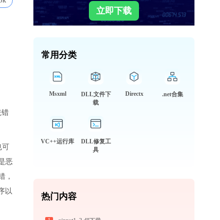
6k
立即下载
常用分类
Msxml
Directx
DLL文件下
.net合集
载
统错
VC++运行库
DLL修复工
也可
具
是恶
错，
序以
热门内容