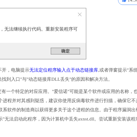
14.5
.dll，无法继续执行代码。重新安装程序可
不开，电脑提示
无法定位程序输入点于动态链接库
,或者弹窗提示"系
找到入口"与"动态链接库DLL丢失"的原因和解决方法。
一定有一个特定的对应应用。"爱信诺"可能是某个软件或应用的名称，
个进程并对其感到疑惑，建议你使用反病毒软件进行扫描，确保它不
联系软件的制造商以获得更多关于这个进程的信息。由于程序漏洞出
法启动此程序，因为计算机中丢失axnst.dll。尝试重新安装该程