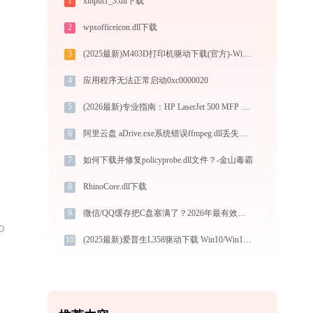
1
xinput1_3.dll下载
2
wpsofficeicon.dll下载
3
(2025最新)M403D打印机驱动下载(官方)-Win10/Win11支持
4
应用程序无法正常启动0xc0000020
5
(2026最新)专业指南：HP LaserJet 500 MFP M525打印机驱动的下载与安装步骤详解
6
阿里云盘 aDrive.exe系统错误ffmpeg.dll丢失如何解决
7
如何下载并修复policyprobe.dll文件？-金山毒霸
8
RhinoCore.dll下载
9
微信/QQ缓存把C盘塞满了？2026年最有效的迁移与清理全方案
10
(2025最新)爱普生L358驱动下载 Win10/Win11官方版