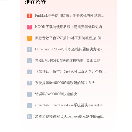
推荐内容
1
FurMark完全使用指南：显卡烤机与性能测试从入门到精通（2026最新）
2
KOOK下载与使用教程：游戏开黑低延迟语音全指南
3
疯歌音效平台VST插件/补丁安装教程_如何加载插件效果包
4
Dimension 1200es打印机连接问题解决方法 - 金山毒霸
5
奔图BM5105FDN快速连接指南 - 金山毒霸
6
《黑神话：悟空》为什么可以爆火？几个原因缺一不可
7
系统提示0xc0000005错误码的解决方法
8
错误码0xc000007b快速解决
9
streamfab StreamFab64.exe系统错误crashrpt.dll丢失如何解决
10
爱奇艺视频进程 QyClient.exe提示缺少libeglforlyra.dll文件的解决办法