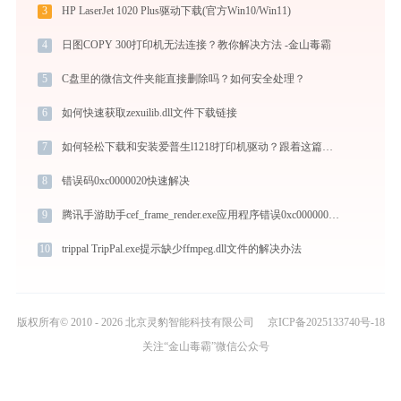
3
HP LaserJet 1020 Plus驱动下载(官方Win10/Win11)
4
日图COPY 300打印机无法连接？教你解决方法 -金山毒霸
5
C盘里的微信文件夹能直接删除吗？如何安全处理？
6
如何快速获取zexuilib.dll文件下载链接
7
如何轻松下载和安装爱普生l1218打印机驱动？跟着这篇指南走
8
错误码0xc0000020快速解决
9
腾讯手游助手cef_frame_render.exe应用程序错误0xc0000005解决方法
10
trippal TripPal.exe提示缺少ffmpeg.dll文件的解决办法
版权所有© 2010 - 2026 北京灵豹智能科技有限公司
京ICP备2025133740号-18
关注“金山毒霸”微信公众号