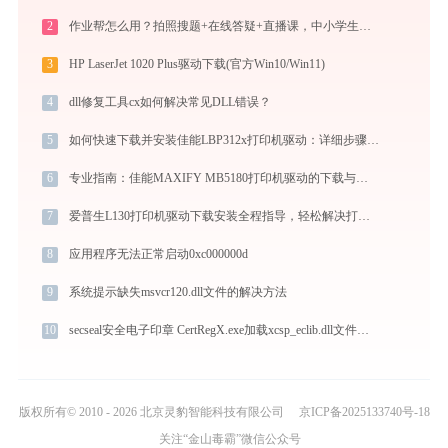
2
作业帮怎么用？拍照搜题+在线答疑+直播课，中小学生辅导全攻略
3
HP LaserJet 1020 Plus驱动下载(官方Win10/Win11)
4
dll修复工具cx如何解决常见DLL错误？
5
如何快速下载并安装佳能LBP312x打印机驱动：详细步骤解析
6
专业指南：佳能MAXIFY MB5180打印机驱动的下载与安装步骤详解
7
爱普生L130打印机驱动下载安装全程指导，轻松解决打印问题
8
应用程序无法正常启动0xc000000d
9
系统提示缺失msvcr120.dll文件的解决方法
10
secseal安全电子印章 CertRegX.exe加载xcsp_eclib.dll文件丢失处理办法
版权所有© 2010 - 2026 北京灵豹智能科技有限公司
京ICP备2025133740号-18
关注“金山毒霸”微信公众号