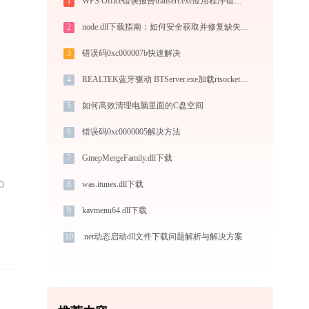
1
WPS Office错误报告transerr.exe应用程序错误0xc000000d解决方法
2
node.dll下载指南：如何安全获取并修复缺失的DLL文件
3
错误码0xc000007b快速解决
4
REALTEK蓝牙驱动 BTServer.exe加载rtsocket.dll文件丢失处理办法
5
如何高效清理电脑里面的C盘空间
6
错误码0xc0000005解决方法
7
GmepMergeFamily.dll下载
8
was.itunes.dll下载
9
kavmenu64.dll下载
10
.net动态启动dll文件下载问题解析与解决方案