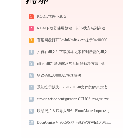
推荐内容
1
KOOK软件下载页
2
NDM下载器使用教程：从下载安装到高速下载全指南
3
百度网盘打开BaiduNetdisk.exe提示0xc000007b错误码怎么办
4
如何在dll文件下载脚本之家找到所需的dll文件？
5
office.dll功能详解及常见问题解决方法 - 金山毒霸
6
错误码0xc0000020快速解决
7
系统提示缺失rmcollectlib.dll文件的解决方法
8
simatic wincc configuration CCUCSurrogate.exe系统错误msvcp140.dll丢失如何解决
9
联想照片大师导入组件 PhotoMasterImportAgent.exe提示缺少msvcp80.dll文件的解决办法
10
DocuCentre-V 3065驱动下载(官方Win10/Win11)