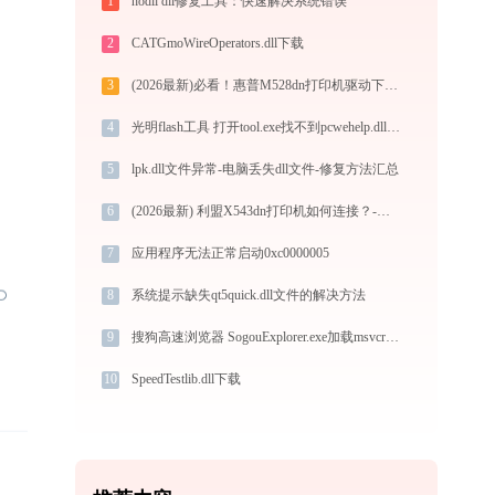
1
hodll dll修复工具：快速解决系统错误
2
CATGmoWireOperators.dll下载
3
(2026最新)必看！惠普M528dn打印机驱动下载与安装的正确姿势
4
光明flash工具 打开tool.exe找不到pcwehelp.dll怎么办
5
lpk.dll文件异常-电脑丢失dll文件-修复方法汇总
6
(2026最新) 利盟X543dn打印机如何连接？-金山毒霸
7
应用程序无法正常启动0xc0000005
8
系统提示缺失qt5quick.dll文件的解决方法
9
搜狗高速浏览器 SogouExplorer.exe加载msvcr100.dll文件丢失处理办法
10
SpeedTestlib.dll下载