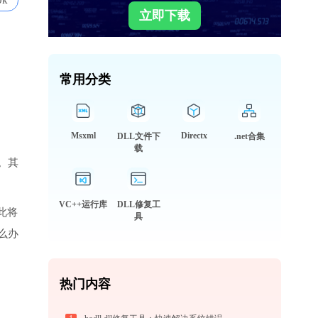
0k
立即下载
常用分类
Msxml
Directx
DLL文件下
.net合集
载
。其
VC++运行库
DLL修复工
此将
具
么办
热门内容