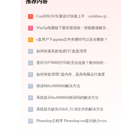
推荐内容
1
CorelDRAW矢量设计快速上手：coreldraw.ijinshan.com 安全绿色安装与核心技巧
2
WinZip电脑版下载安装指南：智能极速解压缩与文件加密安全管控专家
3
c盘用户下appdata文件夹哪些可以安全删除？
4
如何快速高效地进行C盘盘清理
5
普印力P7006H打印机无法连接？教你轻松解决！
6
如何有效清理C盘内存，提高电脑运行速度
7
错误码0xc000000d解决方法
8
系统提示0xc000000d错误码的解决方法
9
系统提示缺失d3dx9_31.dll文件的解决方法
10
Photoshop主程序 Photoshop.exe提示缺少vcruntime140.dll文件的解决办法