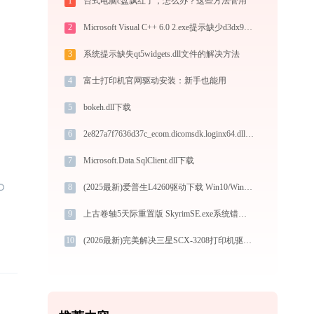
1
台式电脑c盘飘红了，怎么办？这些方法管用
2
Microsoft Visual C++ 6.0 2.exe提示缺少d3dx9_43.dll文件的解决办法
3
系统提示缺失qt5widgets.dll文件的解决方法
4
富士打印机官网驱动安装：新手也能用
5
bokeh.dll下载
6
2e827a7f7636d37c_ecom.dicomsdk.loginx64.dll下载
7
Microsoft.Data.SqlClient.dll下载
8
(2025最新)爱普生L4260驱动下载 Win10/Win11 图文安装教程
9
上古卷轴5天际重置版 SkyrimSE.exe系统错误d3dx9_42.dll丢失如何解决
10
(2026最新)完美解决三星SCX-3208打印机驱动安装困扰，全面下载安装教程