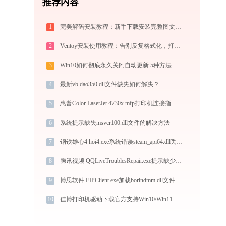
推荐内容
1
完美解码安装教程：新手下载安装完整图文指南
2
Ventoy安装使用教程：告别反复格式化，打造装机必备万能U盘启动盘
3
Win10如何彻底永久关闭自动更新 5种方法教你永久关闭win10自动更新
4
最新vb dao350.dll文件缺失如何解决？
5
惠普Color LaserJet 4730x mfp打印机连接指南 - 金山毒霸
6
系统提示缺失msvcr100.dll文件的解决方法
7
钢铁雄心4 hoi4.exe系统错误steam_api64.dll丢失如何解决
8
腾讯视频 QQLiveTroublesRepair.exe提示缺少business.dll文件的解决办法
9
博思软件 EIPClient.exe加载borlndmm.dll文件丢失处理办法
10
佳博打印机驱动下载官方支持Win10/Win11