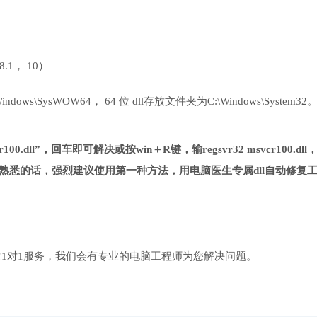
 8.1， 10）
ows\SysWOW64， 64 位 dll存放文件夹为C:\Windows\System32
00.dll”，回车即可解决或按win＋R键，输regsvr32 msvcr100.dll
熟悉的话，强烈建议使用第一种方法，用电脑医生专属dll自动修复
1对1服务，我们会有专业的电脑工程师为您解决问题。