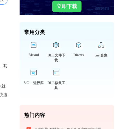
5k
立即下载
常用分类
Msxml
Directx
DLL文件下
.net合集
载
。其
VC++运行库
DLL修复工
件就
具
快速
热门内容