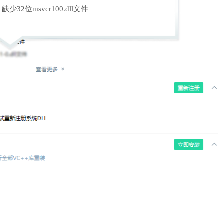
缺少32位msvcr100.dll文件