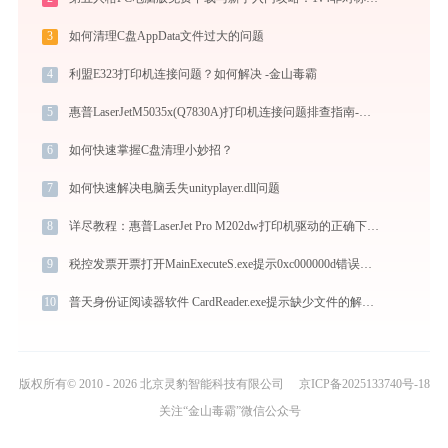
3
如何清理C盘AppData文件过大的问题
4
利盟E323打印机连接问题？如何解决 -金山毒霸
5
惠普LaserJetM5035x(Q7830A)打印机连接问题排查指南-金山毒霸
6
如何快速掌握C盘清理小妙招？
7
如何快速解决电脑丢失unityplayer.dll问题
8
详尽教程：惠普LaserJet Pro M202dw打印机驱动的正确下载与安装方式
9
税控发票开票打开MainExecuteS.exe提示0xc000000d错误码怎么办
10
普天身份证阅读器软件 CardReader.exe提示缺少文件的解决办法
版权所有© 2010 - 2026 北京灵豹智能科技有限公司
京ICP备2025133740号-18
关注“金山毒霸”微信公众号