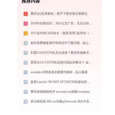
推荐内容
1
腾讯QQ安装教程：新手下载安装完整图文指南
2
2026年经典回归：为什么无广告、无后台的QQ影音依然是完美的本地播放器首选？
3
10个必学的CMD命令：彻底清理C盘空间（2025实战手册）
4
如何免费修复插件和dll文件下载问题 - 金山毒霸
5
利盟X342N打印机无法连接？教你快速解决 - 金山毒霸
6
爱普生L4153打印机连接问题如何解决？-金山毒霸
7
normaliz.dll用途及其重要性解析 - 金山毒霸
8
惠普LaserJet 700 MFP M725f打印机驱动安装不再难，跟着这些步骤一学就会
9
腾讯游戏辅助程序 assistant.exe加载vcruntime140.dll文件丢失处理办法
10
多玩模拟器 ME.exe加载qt5network.dll文件丢失处理办法