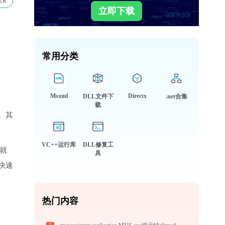
2k
立即下载
常用分类
Msxml
Directx
DLL文件下
.net合集
载
。其
VC++运行库
DLL修复工
件就
具
快速
热门内容