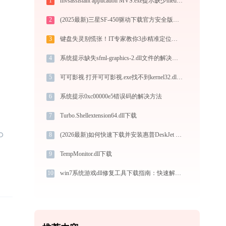
1
mvsassistant application MVS.exe提示缺少mediaprocess.dll文件的解决办法
2
(2025最新)三星SF-450驱动下载官方安全版，兼容Win10/Win11
3
键盘失灵别慌张！IT专家教你3步精准定位，1键智能修复
4
系统提示缺失sfml-graphics-2.dll文件的解决方法
5
可可影视 打开可可影视.exe找不到kernel32.dll怎么办
6
系统提示0xc00000e5错误码的解决方法
7
Turbo.Shellextension64.dll下载
8
(2026最新)如何快速下载并安装惠普DeskJet 5088打印机驱动：详细步骤解析
9
TempMonitor.dll下载
10
win7系统游戏dll修复工具下载指南：快速解决常见问题