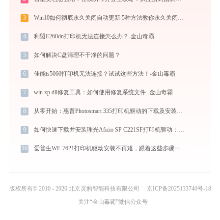
3
Win10如何彻底永久关闭自动更新 5种方法教你永久关闭win10自动更新
4
利盟E260dn打印机无法连接怎么办？-金山毒霸
5
如何解决C盘清理不干净的问题？
6
佳能ts5060打印机无法连接？试试这些方法！-金山毒霸
7
win xp dll修复工具：如何使用修复系统文件 -金山毒霸
8
从零开始：惠普Photosmart 335打印机驱动的下载及安装流程
9
如何快速下载并安装理光Aficio SP C221SF打印机驱动：详细步骤解析
10
爱普生WF-7621打印机驱动安装不再难，跟着这些步骤一学就会
版权所有© 2010 - 2026 北京灵豹智能科技有限公司
京ICP备2025133740号-18
关注“金山毒霸”微信公众号