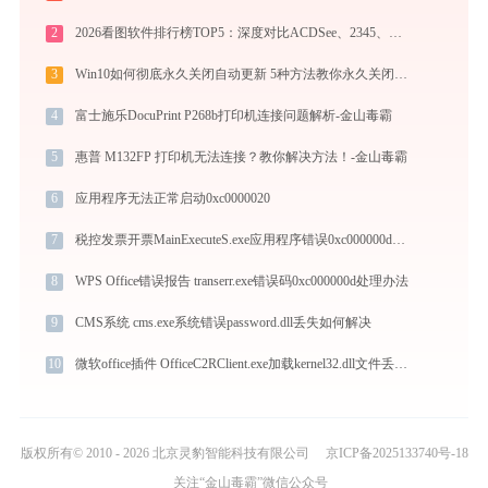
2
2026看图软件排行榜TOP5：深度对比ACDSee、2345、光影、Honeyview、FastStone
3
Win10如何彻底永久关闭自动更新 5种方法教你永久关闭win10自动更新
4
富士施乐DocuPrint P268b打印机连接问题解析-金山毒霸
5
惠普 M132FP 打印机无法连接？教你解决方法！-金山毒霸
6
应用程序无法正常启动0xc0000020
7
税控发票开票MainExecuteS.exe应用程序错误0xc000000d解决方法
8
WPS Office错误报告 transerr.exe错误码0xc000000d处理办法
9
CMS系统 cms.exe系统错误password.dll丢失如何解决
10
微软office插件 OfficeC2RClient.exe加载kernel32.dll文件丢失处理办法
版权所有© 2010 - 2026 北京灵豹智能科技有限公司
京ICP备2025133740号-18
关注“金山毒霸”微信公众号