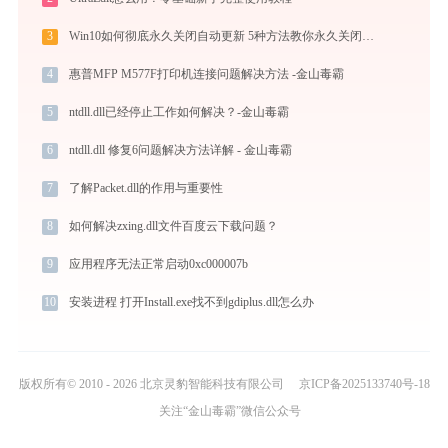
3
Win10如何彻底永久关闭自动更新 5种方法教你永久关闭win10自动更新
4
惠普MFP M577F打印机连接问题解决方法 -金山毒霸
5
ntdll.dll已经停止工作如何解决？-金山毒霸
6
ntdll.dll 修复6问题解决方法详解 - 金山毒霸
7
了解Packet.dll的作用与重要性
8
如何解决zxing.dll文件百度云下载问题？
9
应用程序无法正常启动0xc000007b
10
安装进程 打开Install.exe找不到gdiplus.dll怎么办
版权所有© 2010 - 2026 北京灵豹智能科技有限公司
京ICP备2025133740号-18
关注“金山毒霸”微信公众号