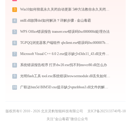
3
Win10如何彻底永久关闭自动更新 5种方法教你永久关闭win10自动更新
4
ntdll.dll故障dnf如何解决？详解步骤 - 金山毒霸
5
WPS Office错误报告 transerr.exe错误码0xc000000d处理办法
6
TGPQQ浏览器客户端组件 qbclient.exe错误码0xc000007b处理办法
7
Microsoft Visual C++ 6.0 2.exe提示缺少d3dx11_43.dll文件的解决办法
8
系统错误报告程序 打开dw20.exe找不到msvcr80.dll怎么办
9
光明flash工具 tool.exe系统错误browsermodule.dll丢失如何解决
10
广联达bim5d BIM5D.exe提示缺少qtnribbon3.dll文件的解决办法
版权所有© 2010 - 2026 北京灵豹智能科技有限公司
京ICP备2025133740号-18
关注“金山毒霸”微信公众号