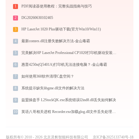
1
PDF阅读器使用教程：完整实战指南与技巧
2
DG20260630102405
3
HP LaserJet 1020 Plus驱动下载(官方Win10/Win11)
4
最新comres.dll注册失败解决方法-金山毒霸
5
完美解决HP LaserJet Professional CP1020打印机驱动安装困扰，全面下载安装教程
6
惠普4250n(Q5401A)打印机无法连接电脑？-金山毒霸
7
如何使用360软件清理C盘空间？
8
系统提示缺失libgme.dll文件的解决方法
9
益盟操盘手 L2StockQK.exe系统错误l2ind8.dll丢失如何解决
10
英语八哥相关进程 Recorder.exe加载glog.dll文件丢失处理办法
版权所有© 2010 - 2026 北京灵豹智能科技有限公司
京ICP备2025133740号-18