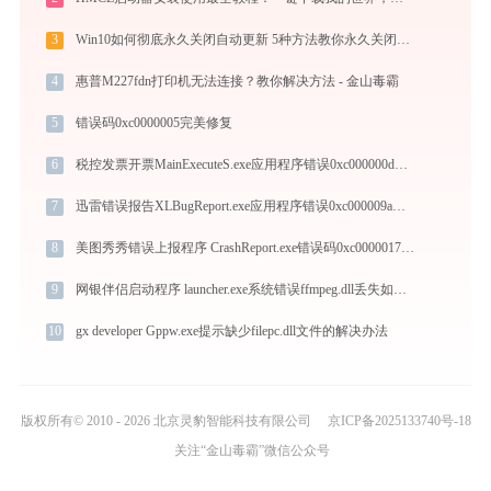
3
Win10如何彻底永久关闭自动更新 5种方法教你永久关闭win10自动更新
4
惠普M227fdn打印机无法连接？教你解决方法 - 金山毒霸
5
错误码0xc0000005完美修复
6
税控发票开票MainExecuteS.exe应用程序错误0xc000000d解决方法
7
迅雷错误报告XLBugReport.exe应用程序错误0xc000009a解决方法
8
美图秀秀错误上报程序 CrashReport.exe错误码0xc0000017处理办法
9
网银伴侣启动程序 launcher.exe系统错误ffmpeg.dll丢失如何解决
10
gx developer Gppw.exe提示缺少filepc.dll文件的解决办法
版权所有© 2010 - 2026 北京灵豹智能科技有限公司
京ICP备2025133740号-18
关注“金山毒霸”微信公众号