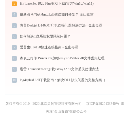
3
HP LaserJet 1020 Plus驱动下载(官方Win10/Win11)
4
最新骑马与砍杀ntdll.dll错误如何修复？-金山毒霸
5
惠普Deskjet D1468打印机连接问题解决方法 - 金山毒霸
6
如何解决C盘系统权限限制问题？
7
爱普生L14158快速连接指南 - 金山毒霸
8
杰表云打印 Printer.exe加载easyisp1581ex.dll文件丢失处理办法
9
迅雷 ThunderEv.exe加载ssleay32.dll文件丢失处理办法
10
log4cplusU.dll下载指南：解决DLL缺失问题的完整方案（适用于Win10/Win11）
版权所有© 2010 - 2026 北京灵豹智能科技有限公司
京ICP备2025133740号-18
关注“金山毒霸”微信公众号