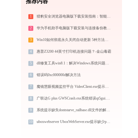
推荐内容
1
猎豹安全浏览器电脑版下载安装指南：智能极速双核，畅享安全无弹窗上网体验
2
华为手机助手电脑版下载安装与连接备份教程：手机数据双向传输与系统修复指南
3
Win10如何彻底永久关闭自动更新 5种方法教你永久关闭win10自动更新
4
惠普Z3200 44英寸打印机连接问题？-金山毒霸
5
dll修复工具win8.1：解决Windows系统问题的终极指南
6
错误码0xc000000d解决方法
7
魔镜慧眼视频监控平台 VideoClient.exe提示缺少api-ms-win-crt-private-l1-1-0.dll文件的解决办法
8
广联达G plus GWSCrash.exe系统错误qt5gui.dll丢失如何解决
9
系统提示缺失dontstarve_railbase.dll文件的解决方法
10
uboxwebserver UboxWebServer.exe提示缺少phonic_ubox.dll文件的解决办法