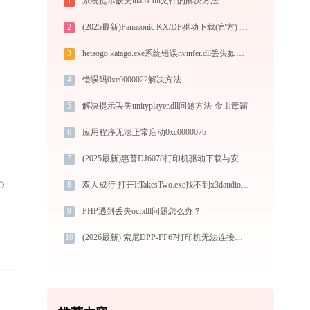
1
系统提示缺失lua51.dll文件的解决方法
2
(2025最新)Panasonic KX/DP驱动下载(官方) Win10/Win11支持
3
hetaogo katago.exe系统错误nvinfer.dll丢失如何解决
4
错误码0xc0000022解决方法
5
解决提示丢失unityplayer.dll问题方法-金山毒霸
6
应用程序无法正常启动0xc000007b
7
(2025最新)惠普DJ6078打印机驱动下载与安装指南 | 官方驱动支持
8
双人成行 打开ItTakesTwo.exe找不到x3daudio1_7.dll怎么办
9
PHP遇到丢失oci.dll问题怎么办？
10
(2026最新) 索尼DPP-FP67打印机无法连接？解决方法 - 金山毒霸