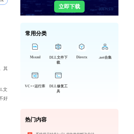
8k
立即下载
常用分类
Msxml
Directx
DLL文件下
.net合集
载
。其
VC++运行库
DLL修复工
LL文
具
不好
热门内容