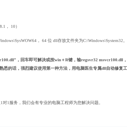
 8.1， 10）
ows\SysWOW64， 64 位 dll存放文件夹为C:\Windows\System32
00.dll”，回车即可解决或按win＋R键，输regsvr32 msvcr100.dll
熟悉的话，强烈建议使用第一种方法，用电脑医生专属dll自动修复
1对1服务，我们会有专业的电脑工程师为您解决问题。