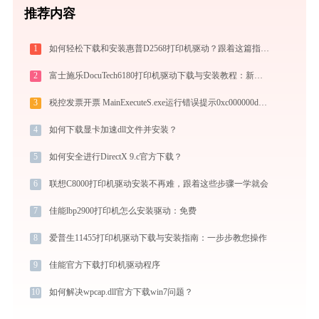
推荐内容
1
如何轻松下载和安装惠普D2568打印机驱动？跟着这篇指南走
2
富士施乐DocuTech6180打印机驱动下载与安装教程：新手也能轻松搞定
3
税控发票开票 MainExecuteS.exe运行错误提示0xc000000d的解决办法
4
如何下载显卡加速dll文件并安装？
5
如何安全进行DirectX 9.c官方下载？
6
联想C8000打印机驱动安装不再难，跟着这些步骤一学就会
7
佳能lbp2900打印机怎么安装驱动：免费
8
爱普生11455打印机驱动下载与安装指南：一步步教您操作
9
佳能官方下载打印机驱动程序
10
如何解决wpcap.dll官方下载win7问题？