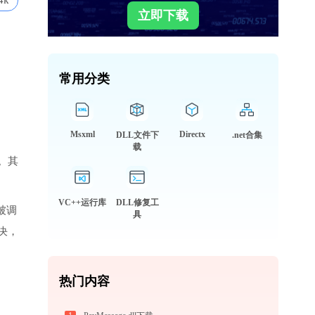
4k
立即下载
常用分类
Msxml
Directx
DLL文件下
.net合集
载
。其
VC++运行库
DLL修复工
被调
具
决，
热门内容