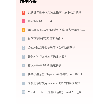
推荐内容
1
我的世界新手入门完全指南：从下载安装到生存第一天，一篇讲透
2
DG20260630101934
3
HP LaserJet 1020 Plus驱动下载(官方Win10/Win11)
4
如何正确进行C盘清零操作？
5
s7otbxdx.dll安装失败了？如何快速解决！
6
丢失utils.dll文件如何快速恢复？
7
错误码0xc000000d快速解决
8
佛弟子播放器 Player.exe系统错误msvcr100.dll丢失如何解决
9
系统提示缺失systeminfo.dll文件的解决方法
10
Visual C++ 6.0（完整绿色版）Build 2010_04_03 1.exe加载cvirte.dll文件丢失处理办法