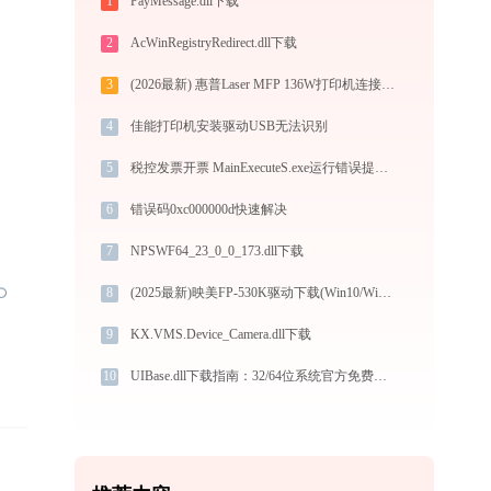
1
PayMessage.dll下载
2
AcWinRegistryRedirect.dll下载
3
(2026最新) 惠普Laser MFP 136W打印机连接问题解决方法 - 金山毒霸
4
佳能打印机安装驱动USB无法识别
5
税控发票开票 MainExecuteS.exe运行错误提示0xc000000d的解决办法
6
错误码0xc000000d快速解决
7
NPSWF64_23_0_0_173.dll下载
8
(2025最新)映美FP-530K驱动下载(Win10/Win11)官方安装图文教程
9
KX.VMS.Device_Camera.dll下载
10
UIBase.dll下载指南：32/64位系统官方免费下载与安装教程