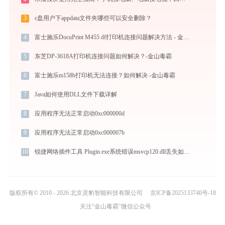
3
c盘用户下appdata文件夹哪些可以安全删除？
4
富士施乐DocuPrint M455 df打印机连接问题解决方法 - 金山毒霸
5
东芝DP-3618A打印机连接问题如何解决？-金山毒霸
6
富士施乐m158b打印机无法连接？如何解决 -金山毒霸
7
Java如何使用DLL文件下载详解
8
应用程序无法正常启动0xc000000d
9
应用程序无法正常启动0xc000007b
10
锐捷网络插件工具 Plugin.exe系统错误msvcp120.dll丢失如何解决
版权所有© 2010 - 2026 北京灵豹智能科技有限公司
京ICP备2025133740号-18
关注“金山毒霸”微信公众号