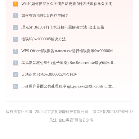
3
Win10如何彻底永久关闭自动更新 5种方法教你永久关闭win10自动更新
4
如何有效清理C盘内存空间？
5
理光SP 3610SF打印机连接问题解决方法 -金山毒霸
6
错误码0xc0000005解决方法
7
WPS Office错误报告 transerr.exe运行错误提示0xc000000d的解决办法
8
暴风影音核心组件(盒子渲染) BoxRenderer.exe错误码0xc0000008处理办法
9
无法正常启动0xc0000005怎么解决
10
Intel 用户界面公共处理程序 igfxpers.exe加载hccutils.dll文件丢失处理办法
版权所有© 2010 - 2026 北京灵豹智能科技有限公司
京ICP备2025133740号-18
关注“金山毒霸”微信公众号