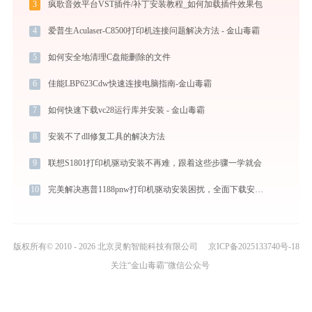
3
疯歌音效平台VST插件/补丁安装教程_如何加载插件效果包
4
爱普生Aculaser-C8500打印机连接问题解决方法 - 金山毒霸
5
如何安全地清理C盘能删除的文件
6
佳能LBP623Cdw快速连接电脑指南-金山毒霸
7
如何快速下载vc28运行库并安装 - 金山毒霸
8
安装不了dll修复工具的解决方法
9
联想S1801打印机驱动安装不再难，跟着这些步骤一学就会
10
完美解决惠普1188pnw打印机驱动安装困扰，全面下载安装教程
版权所有© 2010 - 2026 北京灵豹智能科技有限公司
京ICP备2025133740号-18
关注“金山毒霸”微信公众号