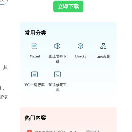
3k
立即下载
常用分类
Msxml
Directx
DLL文件下
.net合集
载
。其
VC++运行库
DLL修复工
用，
具
那该
热门内容