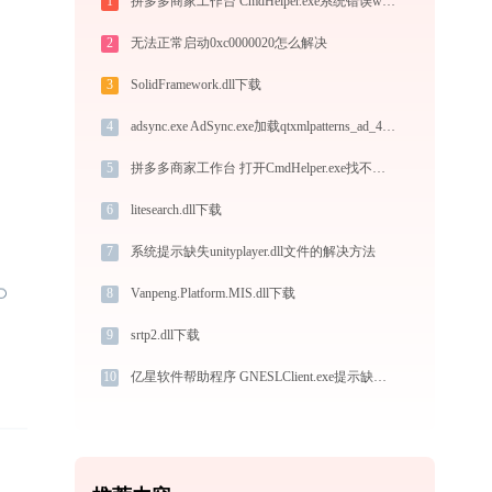
1
拼多多商家工作台 CmdHelper.exe系统错误wlanutil.dll丢失如何解决
2
无法正常启动0xc0000020怎么解决
3
SolidFramework.dll下载
4
adsync.exe AdSync.exe加载qtxmlpatterns_ad_4.dll文件丢失处理办法
5
拼多多商家工作台 打开CmdHelper.exe找不到msvcr100.dll怎么办
6
litesearch.dll下载
7
系统提示缺失unityplayer.dll文件的解决方法
8
Vanpeng.Platform.MIS.dll下载
9
srtp2.dll下载
10
亿星软件帮助程序 GNESLClient.exe提示缺少gnpcre.dll文件的解决办法