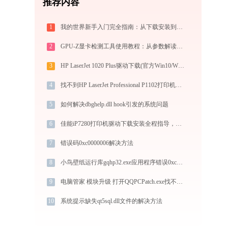
推荐内容
1
我的世界新手入门完全指南：从下载安装到生存第一天，一篇讲透
2
GPU-Z显卡检测工具使用教程：从参数解读到BIOS备份，一站式掌握显卡信息
3
HP LaserJet 1020 Plus驱动下载(官方Win10/Win11)
4
找不到HP LaserJet Professional P1102打印机驱动？这篇全面下载安装指南帮到你
5
如何解决dbghelp.dll hook引发的系统问题
6
佳能iP7280打印机驱动下载安装全程指导，轻松解决打印问题
7
错误码0xc0000006解决方法
8
小鸟壁纸运行库gqhp32.exe应用程序错误0xc0000005解决方法
9
电脑管家 模块升级 打开QQPCPatch.exe找不到msacm32.dll怎么办
10
系统提示缺失qt5sql.dll文件的解决方法