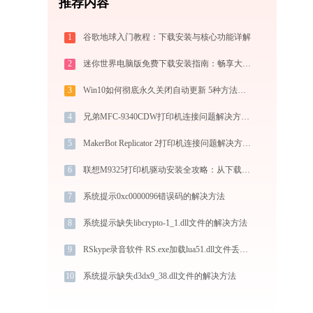
推荐内容
1
谷歌地球入门教程：下载安装与核心功能详解
2
迷你世界电脑版免费下载安装指南：畅享大屏沙盒创造与联机乐趣
3
Win10如何彻底永久关闭自动更新 5种方法教你永久关闭win10自动更新
4
兄弟MFC-9340CDW打印机连接问题解决方法 - 金山毒霸
5
MakerBot Replicator 2打印机连接问题解决方法 - 金山毒霸
6
联想M9325打印机驱动安装全攻略：从下载到安装完全教程
7
系统提示0xc0000096错误码的解决方法
8
系统提示缺失libcrypto-1_1.dll文件的解决方法
9
RSkype录音软件 RS.exe加载lua51.dll文件丢失处理办法
10
系统提示缺失d3dx9_38.dll文件的解决方法