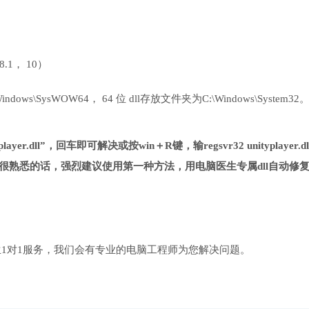
 8.1， 10）
ows\SysWOW64， 64 位 dll存放文件夹为C:\Windows\System32
yer.dll”，回车即可解决或按win＋R键，输regsvr32 unityplayer.d
很熟悉的话，强烈建议使用第一种方法，用电脑医生专属dll自动修
1对1服务，我们会有专业的电脑工程师为您解决问题。