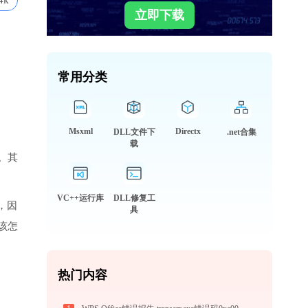
4k
立即下载
常用分类
Msxml
Directx
DLL文件下
.net合集
载
。其
VC++运行库
DLL修复工
，因
具
该怎
热门内容