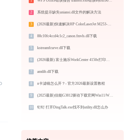
1
WPS Office错误报告 transerr.exe错误码0xc000000d处理办法
2
系统提示缺失uniansi.dll文件的解决方法
3
(2026最新)快速解决HP ColorLaserJet M253-M254 PCL-6 (V4)打印机驱动安装问题，这篇文章告诉你方法
4
88c10fc4ccd4c1c2_canon.fmvls.dll下载
5
kstreamfcurve.dll下载
6
(2026最新) 富士施乐WorkCenter 4150s打印机连接问题解决方法
7
amtlib.dll下载
8
n卡滤镜怎么开？- 官方2026最新设置教程
9
(2025最新)佳能G3812驱动下载官网Win11/Win10安装教程
10
钉钉 打开DingTalk.exe找不到utility.dll怎么办