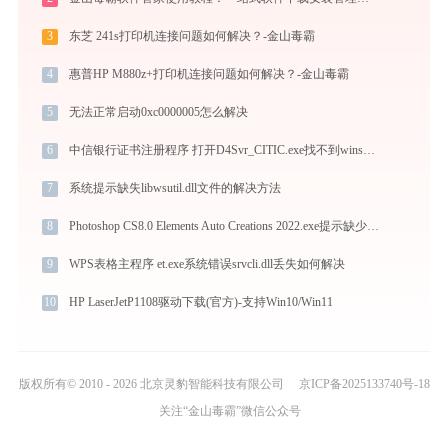
3
东芝 241s打印机连接问题如何解决？-金山毒霸
4
惠普HP M880z+打印机连接问题如何解决？-金山毒霸
5
无法正常启动0xc0000005怎么解决
6
中信银行证书注册程序 打开D4Svr_CITIC.exe找不到winscard.dll怎么办
7
系统提示缺失libwsutil.dll文件的解决方法
8
Photoshop CS8.0 Elements Auto Creations 2022.exe提示缺少imslib.dll文件的解决办法
9
WPS表格主程序 et.exe系统错误srvcli.dll丢失如何解决
10
HP LaserJetP1108驱动下载(官方)-支持Win10/Win11
版权所有© 2010 - 2026 北京灵豹智能科技有限公司
京ICP备2025133740号-18
关注“金山毒霸”微信公众号