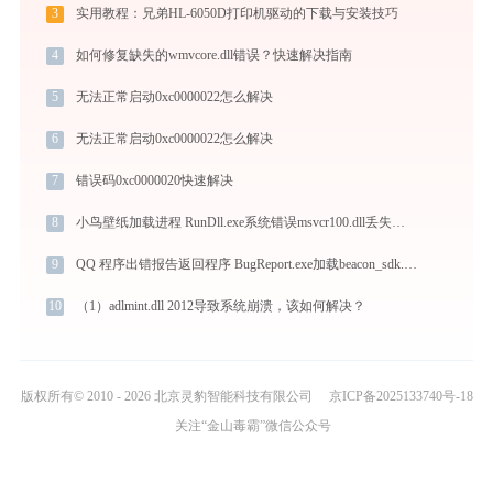
3
实用教程：兄弟HL-6050D打印机驱动的下载与安装技巧
4
如何修复缺失的wmvcore.dll错误？快速解决指南
5
无法正常启动0xc0000022怎么解决
6
无法正常启动0xc0000022怎么解决
7
错误码0xc0000020快速解决
8
小鸟壁纸加载进程 RunDll.exe系统错误msvcr100.dll丢失如何解决
9
QQ 程序出错报告返回程序 BugReport.exe加载beacon_sdk.dll文件丢失处理办法
10
（1）adlmint.dll 2012导致系统崩溃，该如何解决？
版权所有© 2010 - 2026 北京灵豹智能科技有限公司
京ICP备2025133740号-18
关注“金山毒霸”微信公众号