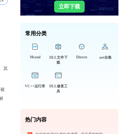
2k
立即下载
常用分类
Msxml
Directx
DLL文件下
.net合集
载
。其
VC++运行库
DLL修复工
会被
具
解
热门内容