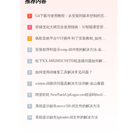
推荐内容
1
Git下载与使用教程：从安装到版本控制的完整指南
2
班级优化大师完全使用指南：AI智能课堂管理的注册、实操与效率提升全攻略（2026最新）
3
疯歌音效平台VST插件/补丁安装教程_如何加载插件效果包
4
安装程序时提示wmp.dll冲突的解决方法-金山毒霸
5
松下KX-MB2083CN打印机连接问题如何解决？-金山毒霸
6
如何使用dll修复工具解决常见问题？
7
wintun.dll路径问题及解决方法详解-金山毒霸
8
阿里旺旺 NewPatchUpKugoo.exe错误码0xc000007b处理办法
9
系统提示缺失msvcr100.dll文件的解决方法
10
系统提示缺失hploader.dll文件的解决方法