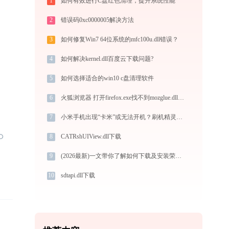
1
如何有效进行C盘红色清理，提升系统性能
2
错误码0xc0000005解决方法
3
如何修复Win7 64位系统的mfc100u.dll错误？
4
如何解决kernel.dll百度云下载问题?
5
如何选择适合的win10 c盘清理软件
6
火狐浏览器 打开firefox.exe找不到mozglue.dll怎么办
7
小米手机出现“卡米”或无法开机？刷机精灵系统修复操作指南
8
CATRshUIView.dll下载
9
(2026最新)一文带你了解如何下载及安装荣耀MINI照片打印机打印机驱动
10
sdtapi.dll下载