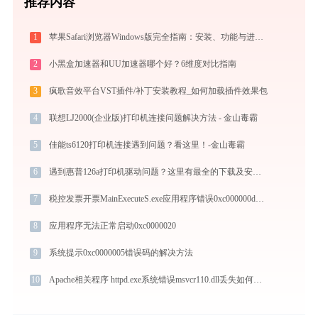
推荐内容
1
苹果Safari浏览器Windows版完全指南：安装、功能与进阶使用技巧全攻略（2026最新）
2
小黑盒加速器和UU加速器哪个好？6维度对比指南
3
疯歌音效平台VST插件/补丁安装教程_如何加载插件效果包
4
联想LJ2000(企业版)打印机连接问题解决方法 - 金山毒霸
5
佳能ts6120打印机连接遇到问题？看这里！-金山毒霸
6
遇到惠普126a打印机驱动问题？这里有最全的下载及安装指导
7
税控发票开票MainExecuteS.exe应用程序错误0xc000000d解决方法
8
应用程序无法正常启动0xc0000020
9
系统提示0xc0000005错误码的解决方法
10
Apache相关程序 httpd.exe系统错误msvcr110.dll丢失如何解决