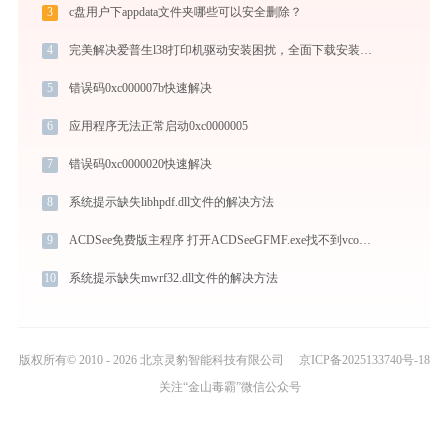
3
c盘用户下appdata文件夹哪些可以安全删除？
4
完美解决爱普生l38打印机驱动安装困扰，全面下载安装教程
5
错误码0xc000007b快速解决
6
应用程序无法正常启动0xc0000005
7
错误码0xc0000020快速解决
8
系统提示缺失libhpdf.dll文件的解决方法
9
ACDSee免费版主程序 打开ACDSeeGFMF.exe找不到vcomp140.dll怎么办
10
系统提示缺失mwrf32.dll文件的解决方法
版权所有© 2010 - 2026 北京灵豹智能科技有限公司
京ICP备2025133740号-18
关注“金山毒霸”微信公众号