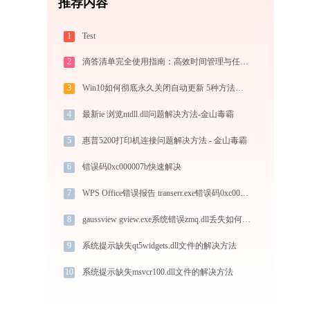
推荐内容
1
Test
2
滴答清单完全使用指南：高效时间管理与任务规划工具，让你的每一天井井有条
3
Win10如何彻底永久关闭自动更新 5种方法教你永久关闭win10自动更新
4
最新ie 浏览ntdll.dll问题解决方法-金山毒霸
5
惠普5200打印机连接问题解决方法 - 金山毒霸
6
错误码0xc000007b快速解决
7
WPS Office错误报告 transerr.exe错误码0xc000000d处理办法
8
gaussview gview.exe系统错误zmq.dll丢失如何解决
9
系统提示缺失qt5widgets.dll文件的解决方法
10
系统提示缺失msvcr100.dll文件的解决方法