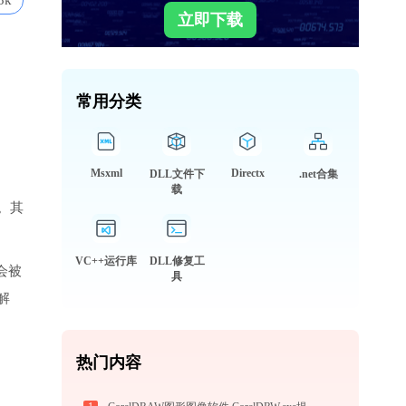
3k
立即下载
常用分类
Msxml
Directx
DLL文件下
.net合集
载
。其
VC++运行库
DLL修复工
会被
具
解
热门内容