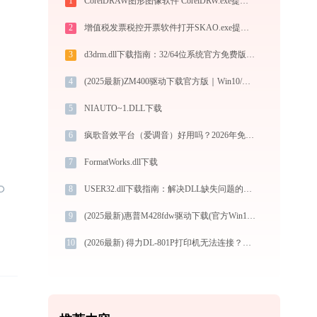
1
CorelDRAW图形图像软件 CorelDRW.exe提示缺少mfc140u.dll文件的解决办法
2
增值税发票税控开票软件打开SKAO.exe提示0xc0000006错误码怎么办
3
d3drm.dll下载指南：32/64位系统官方免费版安全获取与安装教程
4
(2025最新)ZM400驱动下载官方版｜Win10/Win11兼容
5
NIAUTO~1.DLL下载
6
疯歌音效平台（爱调音）好用吗？2026年免费变声软件下载与功能详解
7
FormatWorks.dll下载
8
USER32.dll下载指南：解决DLL缺失问题的完整方案
9
(2025最新)惠普M428fdw驱动下载(官方Win10/Win11支持)
10
(2026最新) 得力DL-801P打印机无法连接？如何解决？-金山毒霸