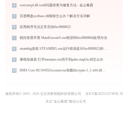
4
werconcpl.dll win8问题排查与修复方法 - 金山毒霸
5
百度网盘ucrtbase.dll报错怎么办？解决方法详解
6
应用程序无法正常启动0xc0000022
7
税控发票开票 MainExecuteS.exe错误码0xc000000d处理办法
8
steambig游戏 STEAMBIG.exe运行错误提示0xc0000022的解决办法
9
暴喵加速器 打开baomiao.exe找不到paho-mqtt3a.dll怎么办
10
HMS Core HUAWEIAccount.exe加载libcrypto-1_1-x64.dll文件丢失处理办法
版权所有© 2010 - 2026 北京灵豹智能科技有限公司
京ICP备2025133740号-18
关注“金山毒霸”微信公众号