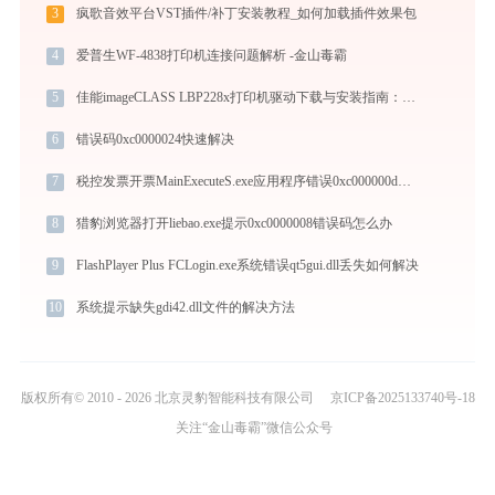
3
疯歌音效平台VST插件/补丁安装教程_如何加载插件效果包
4
爱普生WF-4838打印机连接问题解析 -金山毒霸
5
佳能imageCLASS LBP228x打印机驱动下载与安装指南：一步步教您操作
6
错误码0xc0000024快速解决
7
税控发票开票MainExecuteS.exe应用程序错误0xc000000d解决方法
8
猎豹浏览器打开liebao.exe提示0xc0000008错误码怎么办
9
FlashPlayer Plus FCLogin.exe系统错误qt5gui.dll丢失如何解决
10
系统提示缺失gdi42.dll文件的解决方法
版权所有© 2010 - 2026 北京灵豹智能科技有限公司
京ICP备2025133740号-18
关注“金山毒霸”微信公众号