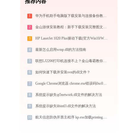
推荐内容
1
华为手机助手电脑版下载安装与连接备份教程：手机数据双向传输与系统修复指南
2
金山游侠安装教程：新手下载安装完整图文步骤
3
HP LaserJet 1020 Plus驱动下载(官方Win10/Win11)
4
最新怎么启用wmp.dll的方法指南
5
联想LJ2206打印机连接不上？金山毒霸教你解决！
6
如何快速下载并安装svn的dll文件？
7
Google Chrome浏览器 chrome.exe错误码0xc0000017处理办法
8
系统提示缺失qt5network.dll文件的解决方法
9
系统提示缺失libintl3.dll文件的解决方法
10
航天信息防伪开票主程序 kp.exe加载printing.dll文件丢失处理办法