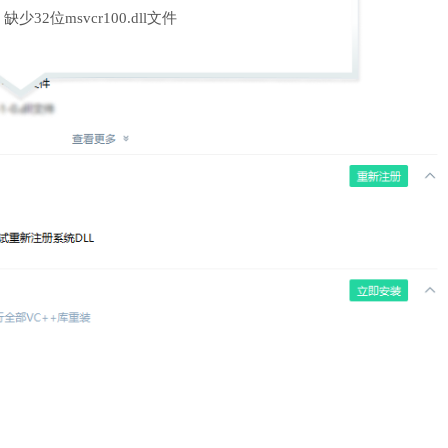
缺少32位msvcr100.dll文件