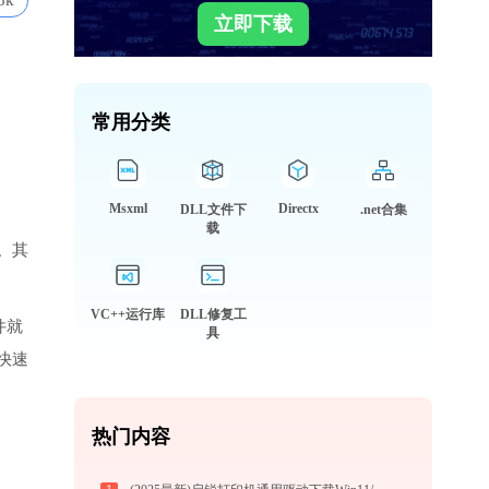
8k
立即下载
常用分类
Msxml
Directx
DLL文件下
.net合集
载
。其
VC++运行库
DLL修复工
件就
具
快速
热门内容