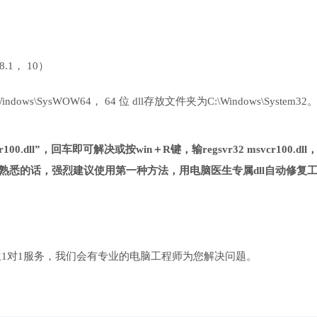
 8.1， 10）
ows\SysWOW64， 64 位 dll存放文件夹为C:\Windows\System32
00.dll”，回车即可解决或按win＋R键，输regsvr32 msvcr100.dll
熟悉的话，强烈建议使用第一种方法，用电脑医生专属dll自动修复
1对1服务，我们会有专业的电脑工程师为您解决问题。