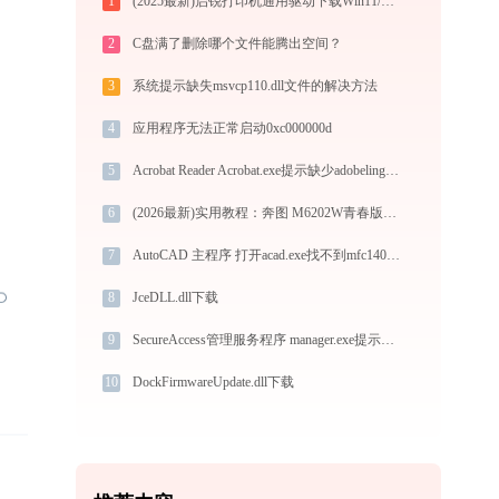
1
(2025最新)启锐打印机通用驱动下载Win11/Win10官方版
2
C盘满了删除哪个文件能腾出空间？
3
系统提示缺失msvcp110.dll文件的解决方法
4
应用程序无法正常启动0xc000000d
5
Acrobat Reader Acrobat.exe提示缺少adobelinguistic.dll文件的解决办法
6
(2026最新)实用教程：奔图 M6202W青春版打印机驱动的下载与安装技巧
7
AutoCAD 主程序 打开acad.exe找不到mfc140u.dll怎么办
8
JceDLL.dll下载
9
SecureAccess管理服务程序 manager.exe提示缺少qr.dll文件的解决办法
10
DockFirmwareUpdate.dll下载