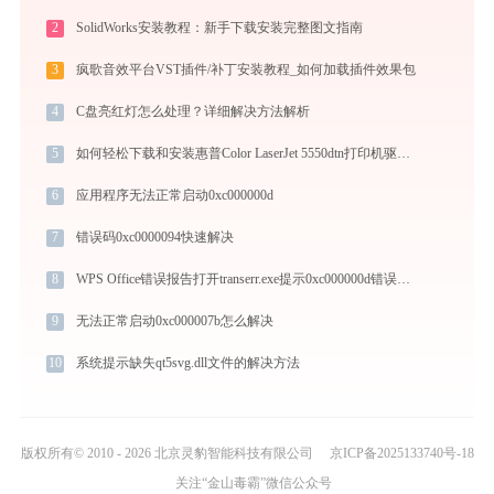
2
SolidWorks安装教程：新手下载安装完整图文指南
3
疯歌音效平台VST插件/补丁安装教程_如何加载插件效果包
4
C盘亮红灯怎么处理？详细解决方法解析
5
如何轻松下载和安装惠普Color LaserJet 5550dtn打印机驱动？跟着这篇指南走
6
应用程序无法正常启动0xc000000d
7
错误码0xc0000094快速解决
8
WPS Office错误报告打开transerr.exe提示0xc000000d错误码怎么办
9
无法正常启动0xc000007b怎么解决
10
系统提示缺失qt5svg.dll文件的解决方法
版权所有© 2010 - 2026 北京灵豹智能科技有限公司
京ICP备2025133740号-18
关注“金山毒霸”微信公众号