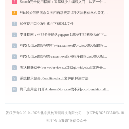
2
Scratch完全使用指南：零基础少儿编程入门，从第一个作品到独立创作（2026最新）
3
Win10如何彻底永久关闭自动更新 5种方法教你永久关闭win10自动更新
4
如何使用C和Qt生成并下载DLL文件
5
专业指南：柯尼卡美能达pagepro 1500W打印机驱动的下载与安装步骤详解
6
WPS Office错误报告打开transerr.exe提示0xc000000d错误码怎么办
7
WPS Office错误报告transerr.exe应用程序错误0xc000000d解决方法
8
希沃授课助手 SeewoService.exe加载qt5widgets.dll文件丢失处理办法
9
系统提示缺失qt5multimedia.dll文件的解决方法
10
腾讯应用宝 打开AndrowsStore.exe找不到pocofoundation.dll怎么办
版权所有© 2010 - 2026 北京灵豹智能科技有限公司
京ICP备2025133740号-18
关注“金山毒霸”微信公众号