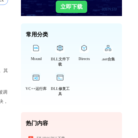
2k
立即下载
常用分类
Msxml
Directx
DLL文件下
.net合集
载
。其
VC++运行库
DLL修复工
被调
具
决，
热门内容