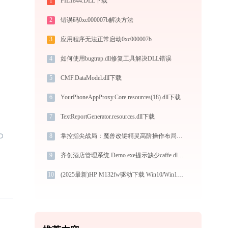
1
FIL1844.DLL下载
2
错误码0xc000007b解决方法
3
应用程序无法正常启动0xc000007b
4
如何使用bugtrap.dll修复工具解决DLL错误
5
CMF.DataModel.dll下载
6
YourPhoneAppProxy.Core.resources(18).dll下载
7
TextReportGenerator.resources.dll下载
8
掌控指尖战局：魔兽改键精灵高阶操作布局与瞬发连招实战攻略
9
齐创酒店管理系统 Demo.exe提示缺少caffe.dll文件的解决办法
10
(2025最新)HP M132fw驱动下载 Win10/Win11官方版