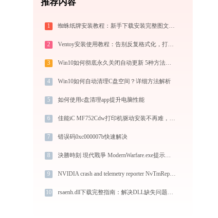
推荐内容
1
蜘蛛纸牌安装教程：新手下载安装完整图文指南
2
Ventoy安装使用教程：告别反复格式化，打造装机必备万能U盘启动盘
3
Win10如何彻底永久关闭自动更新 5种方法教你永久关闭win10自动更新
4
Win10如何自动清理C盘空间？详细方法解析
5
如何使用c盘清理app提升电脑性能
6
佳能iC MF752Cdw打印机驱动安装不再难，跟着这些步骤一学就会
7
错误码0xc000007b快速解决
8
決勝時刻 現代戰爭 ModernWarfare.exe提示缺少anselsdk64.dll文件的解决办法
9
NVIDIA crash and telemetry reporter NvTmRep.exe系统错误messagebus.dll丢失如何解决
10
rsaenh.dll下载完整指南：解决DLL缺失问题，32/64位系统官方免费版