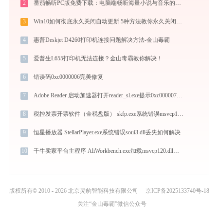
2
番茄畅听PC版免费下载：电脑端畅听海量小说与音乐的终极指南
3
Win10如何彻底永久关闭自动更新 5种方法教你永久关闭win10自动更新
4
惠普Deskjet D4260打印机连接问题解决方法-金山毒霸
5
爱普生L655打印机无法连接？金山毒霸教你解决！
6
错误码0xc0000006完美修复
7
Adobe Reader 启动加速器打开reader_sl.exe提示0xc000007b错误码怎么办
8
税控发票开票软件（金税盘版） skfp.exe系统错误msvcp120.dll丢失如何解决
9
恒星播放器 StellarPlayer.exe系统错误soui3.dll丢失如何解决
10
千牛卖家平台主程序 AliWorkbench.exe加载msvcp120.dll文件丢失处理办法
版权所有© 2010 - 2026 北京灵豹智能科技有限公司
京ICP备2025133740号-18
关注“金山毒霸”微信公众号