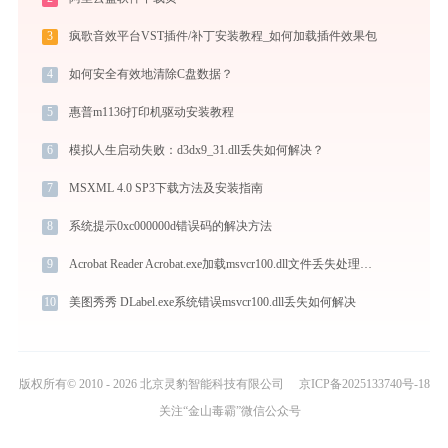
3
疯歌音效平台VST插件/补丁安装教程_如何加载插件效果包
4
如何安全有效地清除C盘数据？
5
惠普m1136打印机驱动安装教程
6
模拟人生启动失败：d3dx9_31.dll丢失如何解决？
7
MSXML 4.0 SP3下载方法及安装指南
8
系统提示0xc000000d错误码的解决方法
9
Acrobat Reader Acrobat.exe加载msvcr100.dll文件丢失处理办法
10
美图秀秀 DLabel.exe系统错误msvcr100.dll丢失如何解决
版权所有© 2010 - 2026 北京灵豹智能科技有限公司
京ICP备2025133740号-18
关注“金山毒霸”微信公众号