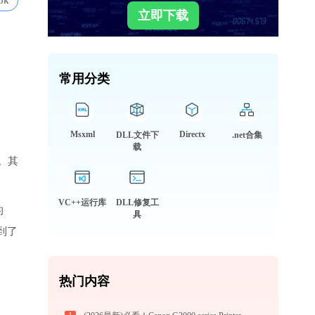
8k
立即下载
常用分类
Msxml
Directx
DLL文件下
.net合集
载
。其
VC++运行库
DLL修复工
的
具
到了
热门内容