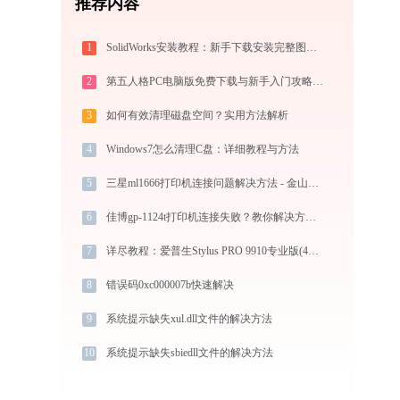
推荐内容
1
SolidWorks安装教程：新手下载安装完整图文指南
2
第五人格PC电脑版免费下载与新手入门攻略：1v4非对称竞技的极致体验
3
如何有效清理磁盘空间？实用方法解析
4
Windows7怎么清理C盘：详细教程与方法
5
三星ml1666打印机连接问题解决方法 - 金山毒霸
6
佳博gp-1124t打印机连接失败？教你解决方法！-金山毒霸
7
详尽教程：爱普生Stylus PRO 9910专业版(44英寸)打印机驱动的正确下载与安装方式
8
错误码0xc000007b快速解决
9
系统提示缺失xul.dll文件的解决方法
10
系统提示缺失sbiedll文件的解决方法