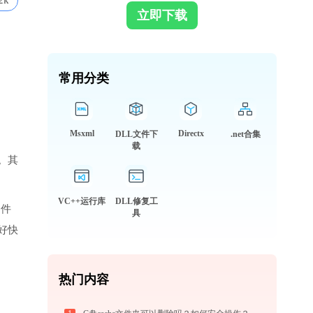
2k
立即下载
常用分类
Msxml
Directx
DLL文件下
.net合集
载
。其
VC++运行库
DLL修复工
文件
具
好快
热门内容