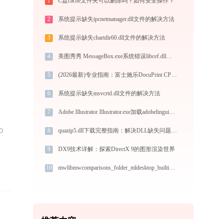
1
C盘cache文件夹可以删除吗？如何安全操作？
2
系统提示缺失ipcnetmanager.dll文件的解决方法
3
系统提示缺失chartdir60.dll文件的解决方法
4
美图秀秀 MessageBox.exe系统错误libcef.dll丢失如何解决
5
(2026最新)专业指南：富士施乐DocuPrint CP119w打印机驱动的下载与安装步骤详解
6
系统提示缺失msvcrtd.dll文件的解决方法
7
Adobe Illustrator Illustrator.exe加载adobelinguistic.dll文件丢失处理办法
8
quazip5.dll下载完整指南：解决DLL缺失问题，32位/64位官方免费版
9
DX9技术详解：探索DirectX 9的图形渲染世界
10
mwlibmwcomparisons_folder_mldesktop_builtinimpl.dll下载