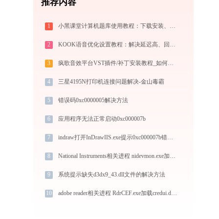
推荐内容
1
小黑课堂计算机题库使用教程：下载安装、模拟考试与高效刷题全攻略
2
KOOK语音优化设置教程：解决延迟高、回声、降噪失效问题
3
疯歌音效平台VST插件/补丁安装教程_如何加载插件效果包
4
三星4195N打印机连接问题解决-金山毒霸
5
错误码0xc0000005解决方法
6
应用程序无法正常启动0xc000007b
7
indraw打开InDrawIIS.exe提示0xc000007b错误码怎么办
8
National Instruments相关进程 nidevmon.exe加载nimhwcfu.dll文件丢失处理办法
9
系统提示缺失d3dx9_43.dll文件的解决方法
10
adobe reader相关进程 RdrCEF.exe加载credui.dll文件丢失处理办法