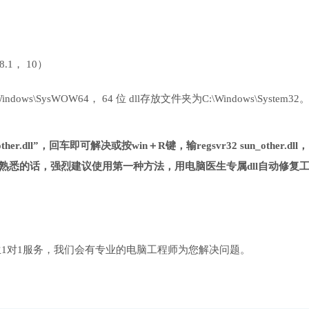
 8.1， 10）
ows\SysWOW64， 64 位 dll存放文件夹为C:\Windows\System32
er.dll”，回车即可解决或按win＋R键，输regsvr32 sun_other.dll
熟悉的话，强烈建议使用第一种方法，用电脑医生专属dll自动修复
1对1服务，我们会有专业的电脑工程师为您解决问题。