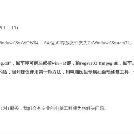
 8.1， 10）
ows\SysWOW64， 64 位 dll存放文件夹为C:\Windows\System32
.dll”，回车即可解决或按win＋R键，输regsvr32 ffmpeg.dll，回车
话，强烈建议使用第一种方法，用电脑医生专属dll自动修复工具，
1对1服务，我们会有专业的电脑工程师为您解决问题。