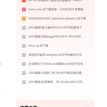
1
HP M128fn驱动下载安装失败解决 - Win10/Win11官方驱动+安装问题修复
2
fmod_event.dll下载指南：32/64位官方免费版解决DLL缺失问题
3
284fd3d3dcbc93e0_logmonitor.cplusplus2.dll下载
4
(2026最新)富士施乐P455d A4打印机驱动下载与安装教程：新手也能轻松搞定
5
(2026最新)佳能imagePROGRAF iPF6100打印机驱动如何下载安装？这里有你需要的所有信息
6
libcef_xp.dll下载
7
系统提示缺失unityplayer.dll文件的解决方法
8
企业微信 WXWork.exe加载libcef.dll文件丢失处理办法
9
(2026最新) 佳能iC MF3010打印机连接问题解决方法 - 金山毒霸
10
(2026最新)实用教程：HP DeskJet 882C打印机驱动的下载与安装技巧