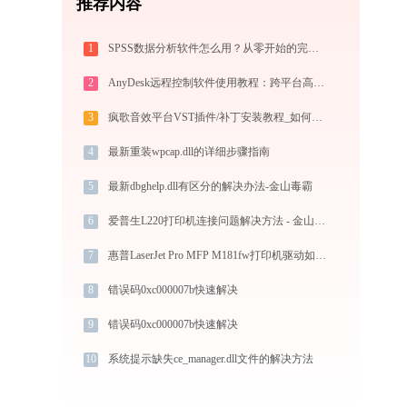
推荐内容
1
SPSS数据分析软件怎么用？从零开始的完整操作指南（附实战案例）
2
AnyDesk远程控制软件使用教程：跨平台高速远程桌面连接完全指南
3
疯歌音效平台VST插件/补丁安装教程_如何加载插件效果包
4
最新重装wpcap.dll的详细步骤指南
5
最新dbghelp.dll有区分的解决办法-金山毒霸
6
爱普生L220打印机连接问题解决方法 - 金山毒霸
7
惠普LaserJet Pro MFP M181fw打印机驱动如何下载安装？这里有你需要的所有信息
8
错误码0xc000007b快速解决
9
错误码0xc000007b快速解决
10
系统提示缺失ce_manager.dll文件的解决方法