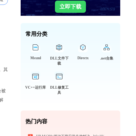
9k
立即下载
常用分类
Msxml
Directx
DLL文件下
.net合集
载
。其
VC++运行库
DLL修复工
会被
具
解
热门内容