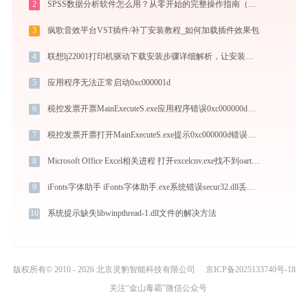
2
SPSS数据分析软件怎么用？从零开始的完整操作指南（附实战案例）
3
疯歌音效平台VST插件/补丁安装教程_如何加载插件效果包
4
联想lj22001打印机驱动下载安装步骤详细解析，让安装更简单
5
应用程序无法正常启动0xc000001d
6
税控发票开票MainExecuteS.exe应用程序错误0xc000000d解决方法
7
税控发票开票打开MainExecuteS.exe提示0xc000000d错误码怎么办
8
Microsoft Office Excel相关进程 打开excelcnv.exe找不到oart.dll怎么办
9
iFonts字体助手 iFonts字体助手.exe系统错误secur32.dll丢失如何解决
10
系统提示缺失libwinpthread-1.dll文件的解决方法
版权所有© 2010 - 2026 北京灵豹智能科技有限公司
京ICP备2025133740号-18
关注“金山毒霸”微信公众号