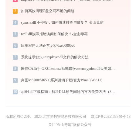
3
如何高效清理C盘空间不足的问题
4
symsrv.dll 不停报，如何快速排查与修复？-金山毒霸
5
ntdll.dll故障拒绝访问如何解决？-金山毒霸
6
应用程序无法正常启动0xc0000020
7
系统提示缺失unityplayer.dll文件的解决方法
8
国信CA助手 GXClient.exe系统错误aesencryption.dll丢失如何解决
9
奔图M6200/M6500系列驱动下载(官方Win10/Win11)
10
api64.dll下载指南：解决DLL缺失问题的官方免费方法（32/64位系统适用）
版权所有© 2010 - 2026 北京灵豹智能科技有限公司
京ICP备2025133740号-18
关注“金山毒霸”微信公众号