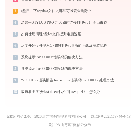
3
c盘用户下appdata文件夹哪些可以安全删除？
4
爱普生STYLUS PRO 7450如何连接打印机？-金山毒霸
5
如何使用清理c盘bat文件提升电脑速度
6
从零开始：佳能MG7180打印机驱动的下载及安装流程
7
系统提示0xc0000005错误码的解决方法
8
系统提示0xc000000d错误码的解决方法
9
WPS Office错误报告 transerr.exe错误码0xc000000d处理办法
10
极速看图 打开fastpic.exe找不到msvcp140.dll怎么办
版权所有© 2010 - 2026 北京灵豹智能科技有限公司
京ICP备2025133740号-18
关注“金山毒霸”微信公众号