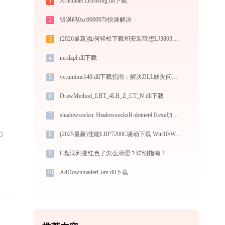
1
Articulate.Licensing.dll下载
2
错误码0xc000007b快速解决
3
(2026最新)如何轻松下载和安装联想LJ3803DN打印机驱动？跟着这篇指南走
4
nerdzpl.dll下载
5
vcruntime140.dll下载指南：解决DLL缺失问题 | 官方免费32/64位版本
6
DrawMethod_LBT_4LB_Z_CT_N.dll下载
7
shadowsocksr ShadowsocksR-dotnet4.0.exe加载mgwz.dll文件丢失处理办法
8
(2025最新)佳能LBP7200C驱动下载 Win10/Win11 图文安装教程
9
C盘满到变红色了怎么清理？详细指南！
10
AdDownloaderCore.dll下载