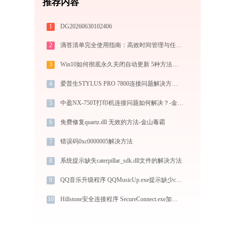
推荐内容
1
DG20260630102406
2
滴答清单完全使用指南：高效时间管理与任务规划工具，让你的每一天井井有条
3
Win10如何彻底永久关闭自动更新 5种方法教你永久关闭win10自动更新
4
爱普生STYLUS PRO 7800连接问题解决方法-金山毒霸
5
中盈NX-750T打印机连接问题如何解决？-金山毒霸
6
免费修复quartz.dll 无效的方法-金山毒霸
7
错误码0xc0000005解决方法
8
系统提示缺失caterpillar_sdk.dll文件的解决方法
9
QQ音乐升级程序 QQMusicUp.exe提示缺少common.dll文件的解决办法
10
Hillstone安全连接程序 SecureConnect.exe加载idgm_usbtoken.dll文件丢失处理办法