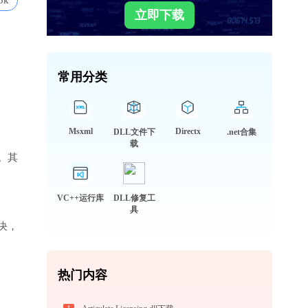
5k
立即下载
常用分类
Msxml
Directx
DLL文件下
.net合集
载
。其
VC++运行库
DLL修复工
具
决，
热门内容